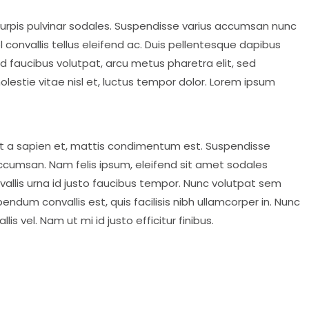
l turpis pulvinar sodales. Suspendisse varius accumsan nunc
l convallis tellus eleifend ac. Duis pellentesque dapibus
id faucibus volutpat, arcu metus pharetra elit, sed
lestie vitae nisl et, luctus tempor dolor. Lorem ipsum
at a sapien et, mattis condimentum est. Suspendisse
accumsan. Nam felis ipsum, eleifend sit amet sodales
allis urna id justo faucibus tempor. Nunc volutpat sem
ndum convallis est, quis facilisis nibh ullamcorper in. Nunc
s vel. Nam ut mi id justo efficitur finibus.